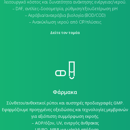
λειτουργικό κόστος και δυνατότητα ανάκτησης ενέργειας/νερού.
– DAF, αντλίες–δοσομετρία, ρύθμιση/εξουδετέρωση pH
– Αερόβια/αναερόβια βιολογία (BOD/COD)
– Ανακύκλωση νερού από CIP/πλύσεις
Δείτε τον τομέα
Φάρμακα
Σύνθετοι/ανθεκτικοί ρύποι και αυστηρές προδιαγραφές GMP.
Εφαρμόζουμε προηγμένες οξειδώσεις και τεχνολογίες μεμβρανών
για αξιόπιστη συμμόρφωση εκροής.
– AOP/όζον, UV, ενεργός άνθρακας
– UF/RO, MBR για υψηλή απόδοση