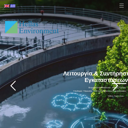
Λειτουργία & Συντήρησ
Εγκαταστάσεων
Βιομηχανικά Απόβλητα - Αστικά Λύματα
Υποδομές Ύδρευσης - Η/Μ και Υδραυλικές Εγκαταστάσεις
Μάθετε Περισσότερα