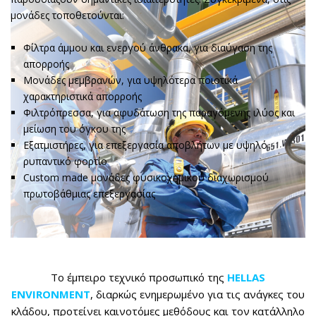
μονάδες τοποθετούνται:
Φίλτρα άμμου και ενεργού άνθρακα, για διαύγαση της
απορροής
Μονάδες μεμβρανών, για υψηλότερα ποιοτικά
χαρακτηριστικά απορροής
Φιλτρόπρεσσα, για αφυδάτωση της παραγόμενης ιλύος και
μείωση του όγκου της
Εξατμιστήρες, για επεξεργασία αποβλήτων με υψηλό
ρυπαντικό φορτίο
Custom made μονάδες φυσικοχημικού διαχωρισμού
πρωτοβάθμιας επεξεργασίας
Tο έμπειρο τεχνικό προσωπικό της
HELLAS
ENVIRONMENT
, διαρκώς ενημερωμένο για τις ανάγκες του
κλάδου, προτείνει καινοτόμες μεθόδους και τον κατάλληλο