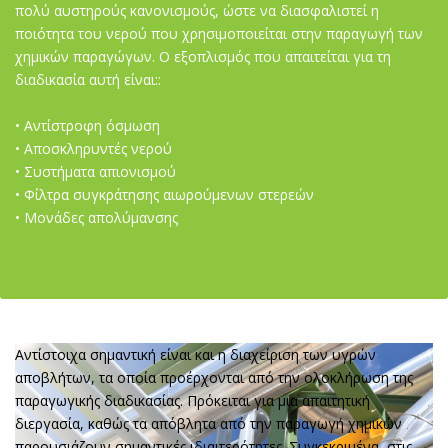
πολύ αυστηρούς κανονισμούς, ώστε να διασφαλιστεί η
ποιότητα του νερού που χρησιμοποιείται στην παραγωγή των
χημικών παραγώγων. Ο εξοπλισμός που απαιτείται για τη
διαδικασία αυτή είναι::
• Αντίστροφη όσμωση
• Αποσκληρυντές νερού
• Συστήματα απιονισμού
• Φίλτρα συγκράτησης αιωρούμενων στερεών
• Μονάδες απολύμανσης
Αντίστοιχα σημαντική είναι και η διαχείριση των υγρών
αποβλήτων, τα οποία προέρχονται από την ολοκλήρωση της
παραγωγικής διαδικασίας. Πρόκειται για μια απαιτητική
διεργασία, καθώς τα απόβλητα από την παραγωγή χημικών
παρουσιάζουν σημαντικές ιδιαιτερότητες. Συγκεκριμένα, στις